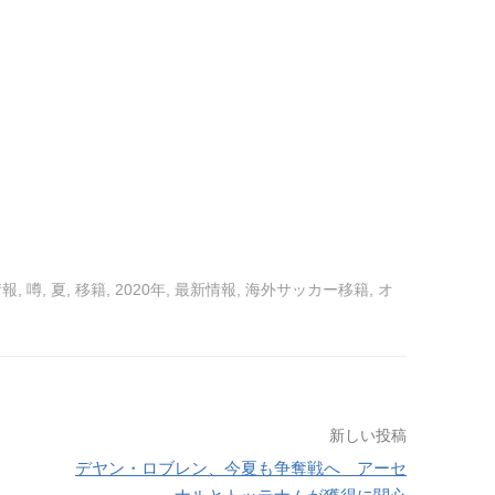
情報
,
噂
,
夏
,
移籍
,
2020年
,
最新情報
,
海外サッカー移籍
,
オ
新しい投稿
デヤン・ロブレン、今夏も争奪戦へ アーセ