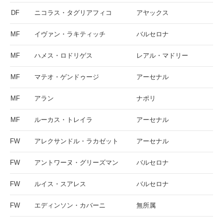
DF
ニコラス・タグリアフィコ
アヤックス
MF
イヴァン・ラキティッチ
バルセロナ
MF
ハメス・ロドリゲス
レアル・マドリー
MF
マテオ・ゲンドゥージ
アーセナル
MF
アラン
ナポリ
MF
ルーカス・トレイラ
アーセナル
FW
アレクサンドル・ラカゼット
アーセナル
FW
アントワーヌ・グリーズマン
バルセロナ
FW
ルイス・スアレス
バルセロナ
FW
エディンソン・カバーニ
無所属