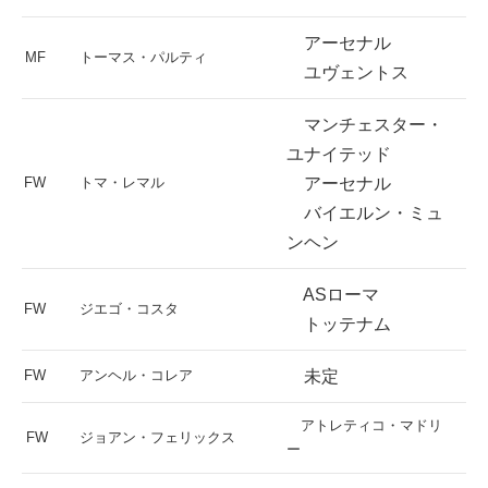
アーセナル
MF
トーマス・パルティ
ユヴェントス
マンチェスター・
ユナイテッド
FW
トマ・レマル
アーセナル
バイエルン・ミュ
ンヘン
ASローマ
FW
ジエゴ・コスタ
トッテナム
FW
アンヘル・コレア
未定
アトレティコ・マドリ
FW
ジョアン・フェリックス
ー