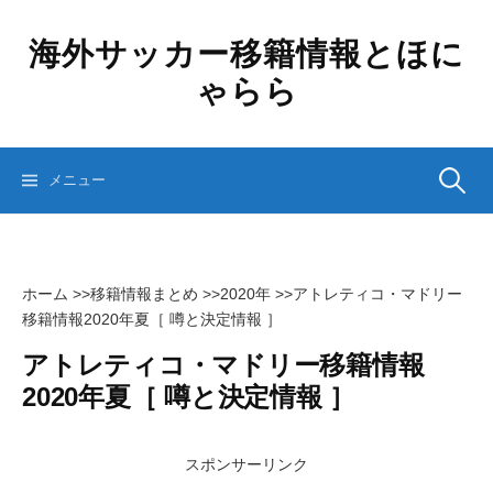
コ
ン
海外サッカー移籍情報とほに
テ
ゃらら
ン
ツ
へ
ス
検
メニュー
キ
ッ
プ
索:
ホーム
>>
移籍情報まとめ
>>
2020年
>>
アトレティコ・マドリー
移籍情報2020年夏［ 噂と決定情報 ］
アトレティコ・マドリー移籍情報
2020年夏［ 噂と決定情報 ］
スポンサーリンク