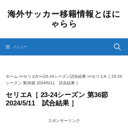
コ
ン
海外サッカー移籍情報とほに
テ
ゃらら
ン
ツ
へ
ス
検
メニュー
キ
ッ
プ
索:
ホーム
>>
セリエA
>>
23-24シーズン試合結果
>>
セリエA［ 23-24
シーズン 第36節 2024/5/11 試合結果 ］
セリエA［ 23-24シーズン 第36節
2024/5/11 試合結果 ］
スポンサーリンク