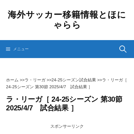
コ
ン
海外サッカー移籍情報とほに
テ
ゃらら
ン
ツ
へ
ス
検
メニュー
キ
ッ
プ
索:
ホーム
>>
ラ・リーガ
>>
24-25シーズン試合結果
>>
ラ・リーガ［
24-25シーズン 第30節 2025/4/7 試合結果 ］
ラ・リーガ［ 24-25シーズン 第30節
2025/4/7 試合結果 ］
スポンサーリンク