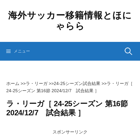
コ
ン
海外サッカー移籍情報とほに
テ
ゃらら
ン
ツ
へ
ス
検
メニュー
キ
ッ
プ
索:
ホーム
>>
ラ・リーガ
>>
24-25シーズン試合結果
>>
ラ・リーガ［
24-25シーズン 第16節 2024/12/7 試合結果 ］
ラ・リーガ［ 24-25シーズン 第16節
2024/12/7 試合結果 ］
スポンサーリンク