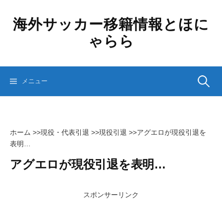
コ
ン
海外サッカー移籍情報とほに
テ
ゃらら
ン
ツ
へ
ス
検
メニュー
キ
ッ
プ
索:
ホーム
>>
現役・代表引退
>>
現役引退
>>
アグエロが現役引退を
表明…
アグエロが現役引退を表明…
スポンサーリンク