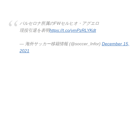
バルセロナ所属のFWセルヒオ・アグエロ
現役引退を表明
https://t.co/ymPzRLYKdt
— 海外サッカー移籍情報 (@soccer_Infor)
December 15,
2021