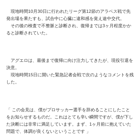
現地時間10月30日に行われたリーグ第12節のアラベス戦で先
発出場を果たすも、試合中に心臓に違和感を覚え途中交代。
その後の検査で不整脈と診断され、復帰までは3ヶ月程度かか
ると診断されていた。
アグエロは、最後まで復帰に向け注力してきたが、現役引退を
決意。
現地時間15日に開いた緊急記者会戦で次のようなコメントを残
した。
「 この会見は、僕がプロサッカー選手を辞めることにしたこと
をお知らせするものだ。これはとても辛い瞬間ですが、僕が下し
た決断には非常に満足しています。まず、1ヶ月前に抱えていた
問題で、体調が良くないということです 」