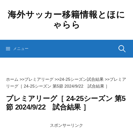
コ
ン
海外サッカー移籍情報とほに
テ
ゃらら
ン
ツ
へ
ス
検
メニュー
キ
ッ
プ
索:
ホーム
>>
プレミアリーグ
>>
24-25シーズン試合結果
>>
プレミア
リーグ［ 24-25シーズン 第5節 2024/9/22 試合結果 ］
プレミアリーグ［ 24-25シーズン 第5
節 2024/9/22 試合結果 ］
スポンサーリンク