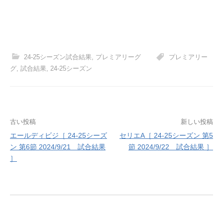
24-25シーズン試合結果
,
プレミアリーグ
プレミアリー
グ
,
試合結果
,
24-25シーズン
投
古い投稿
新しい投稿
エールディビジ［ 24-25シーズ
セリエA［ 24-25シーズン 第5
稿
ン 第6節 2024/9/21 試合結果
節 2024/9/22 試合結果 ］
ナ
］
ビ
ゲ
ー