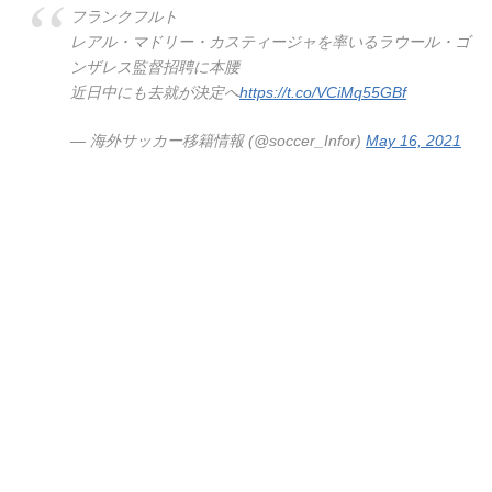
フランクフルト
レアル・マドリー・カスティージャを率いるラウール・ゴ
ンザレス監督招聘に本腰
近日中にも去就が決定へ
https://t.co/VCiMq55GBf
— 海外サッカー移籍情報 (@soccer_Infor)
May 16, 2021