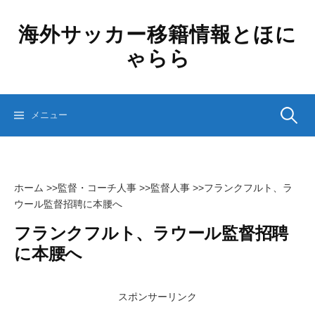
コ
ン
海外サッカー移籍情報とほに
テ
ゃらら
ン
ツ
へ
ス
検
メニュー
キ
ッ
プ
索:
ホーム
>>
監督・コーチ人事
>>
監督人事
>>
フランクフルト、ラ
ウール監督招聘に本腰へ
フランクフルト、ラウール監督招聘
に本腰へ
スポンサーリンク