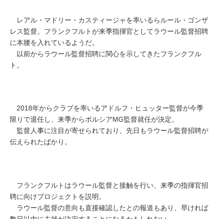
レアル・マドリー・カスティージャを率いるらルール・ゴンザ
レス監督。フランクフルトが来季指揮官としてラウール監督招聘
に本腰を入れているようだ。
以前からラウール監督招聘に関心を示してきたフランクフル
ト。
2018年からクラブを率いるアドルフ・ヒュッター監督が今季
限りで退任し、来季からボルシアMG監督就任が決定。
監督人事に注目が寄せられており、先日もラウール監督招聘が
伝えられたばかり。
フランクフルトはラウール監督と接触を行い、来季の指揮官招
聘に向けプロジェクトを説明。
ラウール監督の意向も直接確認したとの報道もあり、早ければ
数日以内に去就が決定することになるかもしれない。