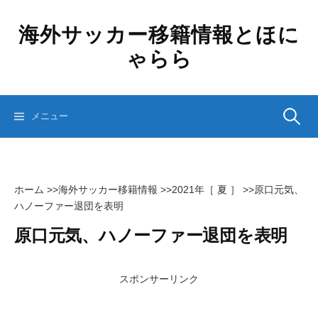
コ
ン
海外サッカー移籍情報とほに
テ
ゃらら
ン
ツ
へ
ス
検
メニュー
キ
ッ
プ
索:
ホーム
>>
海外サッカー移籍情報
>>
2021年［ 夏 ］
>>
原口元気、
ハノーファー退団を表明
原口元気、ハノーファー退団を表明
スポンサーリンク