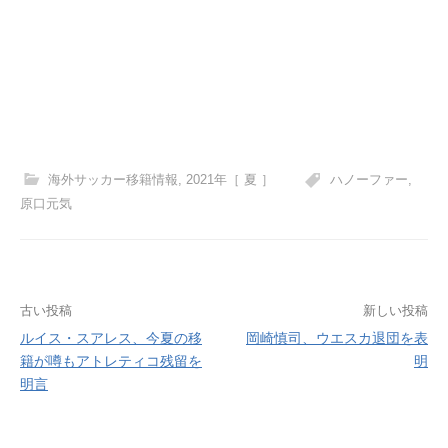
海外サッカー移籍情報
,
2021年［ 夏 ］
ハノーファー
,
原口元気
投
古い投稿
新しい投稿
ルイス・スアレス、今夏の移
岡崎慎司、ウエスカ退団を表
稿
籍が噂もアトレティコ残留を
明
ナ
明言
ビ