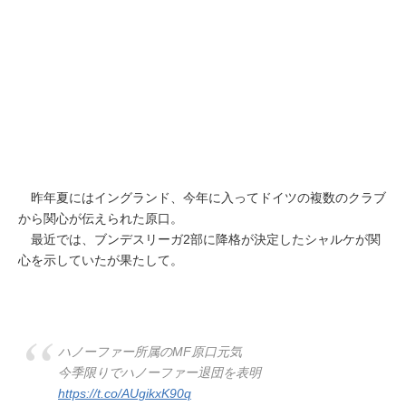
昨年夏にはイングランド、今年に入ってドイツの複数のクラブ
から関心が伝えられた原口。
最近では、ブンデスリーガ2部に降格が決定したシャルケが関
心を示していたが果たして。
ハノーファー所属のMF原口元気
今季限りでハノーファー退団を表明
https://t.co/AUgikxK90q