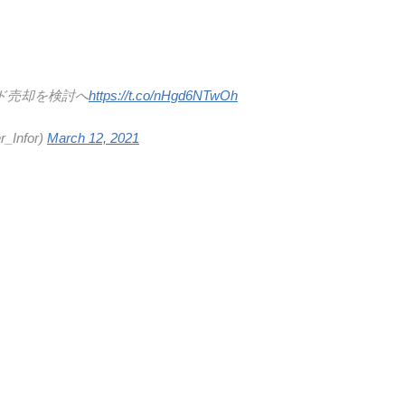
ド売却を検討へ
https://t.co/nHgd6NTwOh
Infor)
March 12, 2021