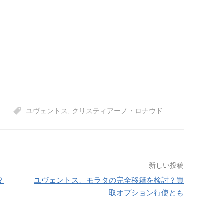
ユヴェントス
,
クリスティアーノ・ロナウド
新しい投稿
？
ユヴェントス、モラタの完全移籍を検討？買
取オプション行使とも