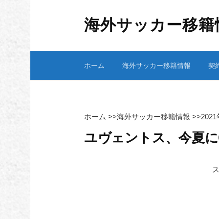
コ
ン
海外サッカー移籍
テ
ン
ツ
ホーム
海外サッカー移籍情報
契
へ
ス
キ
ッ
プ
ホーム
>>
海外サッカー移籍情報
>>
202
ユヴェントス、今夏に