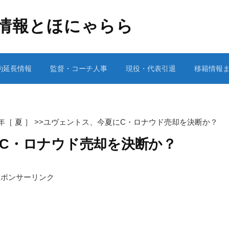
情報とほにゃらら
約延長情報
監督・コーチ人事
現役・代表引退
移籍情報
1年［ 夏 ］
>>
ユヴェントス、今夏にC・ロナウド売却を決断か？
C・ロナウド売却を決断か？
スポンサーリンク