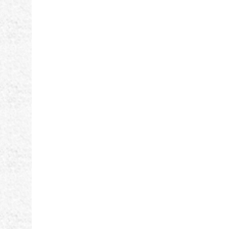
ゲ
ー
シ
ョ
ン