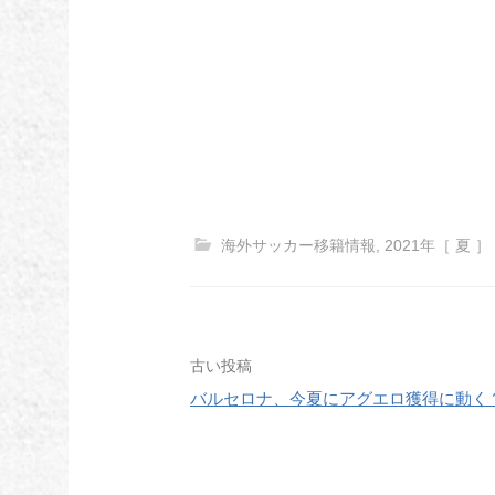
海外サッカー移籍情報
,
2021年［ 夏 ］
投
古い投稿
バルセロナ、今夏にアグエロ獲得に動く
稿
ナ
ビ