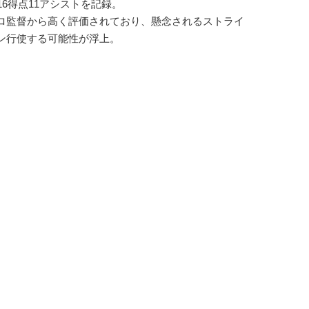
6得点11アシストを記録。
ロ監督から高く評価されており、懸念されるストライ
ン行使する可能性が浮上。