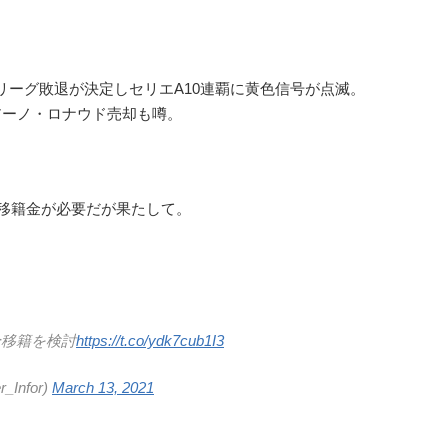
ーグ敗退が決定しセリエA10連覇に黄色信号が点滅。
ーノ・ロナウド売却も噂。
の移籍金が必要だが果たして。
全移籍を検討
https://t.co/ydk7cub1I3
Infor)
March 13, 2021