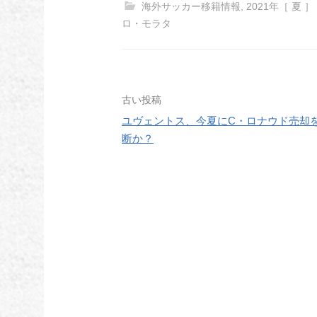
海外サッカー移籍情報
,
2021年［ 夏 ］
ロ・モラタ
投
古い投稿
ユヴェントス、今夏にC・ロナウド売却
稿
断か？
ナ
ビ
ゲ
ー
シ
ョ
ン