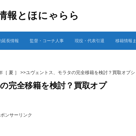
情報とほにゃらら
約延長情報
監督・コーチ人事
現役・代表引退
移籍情報
1年［ 夏 ］
>>
ユヴェントス、モラタの完全移籍を検討？買取オプシ
の完全移籍を検討？買取オプ
スポンサーリンク