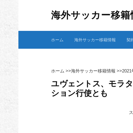
コ
ン
海外サッカー移籍
テ
ン
ツ
ホーム
海外サッカー移籍情報
契
へ
ス
キ
ッ
プ
ホーム
>>
海外サッカー移籍情報
>>
202
ユヴェントス、モラタ
ション行使とも