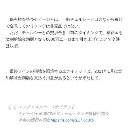
保有権を持つセビージャは、一時チェルシーと口頭ながら移籍
で合意しておりクンデは非売品ではない。
ただ、チェルシーとの交渉合意目前のタイミングで、移籍金を
契約解除金満額となり8000万ユーロまで引き上げたことで交渉
は決裂。
最終ラインの補強を画策するユナイテッドは、2021年1月に契
約解除金満額を支払う用意があるというが果たして。
マンチェスター・ユナイテッド
セビージャ所属のDFジュール・クンデ獲得に関心
今冬の獲得を画策
https://t.co/nRLLF6c3x6