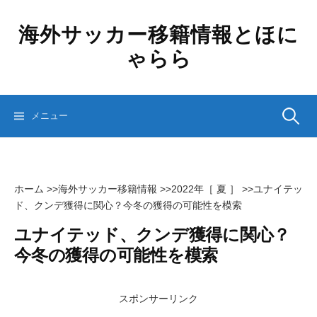
コ
ン
海外サッカー移籍情報とほに
テ
ゃらら
ン
ツ
へ
ス
検
メニュー
キ
ッ
プ
索:
ホーム
>>
海外サッカー移籍情報
>>
2022年［ 夏 ］
>>
ユナイテッ
ド、クンデ獲得に関心？今冬の獲得の可能性を模索
ユナイテッド、クンデ獲得に関心？
今冬の獲得の可能性を模索
スポンサーリンク