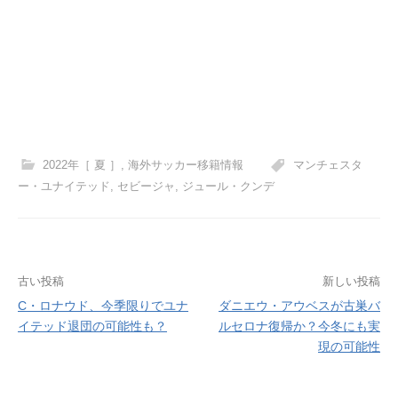
2022年［ 夏 ］
,
海外サッカー移籍情報
マンチェスタ
ー・ユナイテッド
,
セビージャ
,
ジュール・クンデ
投
古い投稿
新しい投稿
C・ロナウド、今季限りでユナ
ダニエウ・アウベスが古巣バ
稿
イテッド退団の可能性も？
ルセロナ復帰か？今冬にも実
ナ
現の可能性
ビ