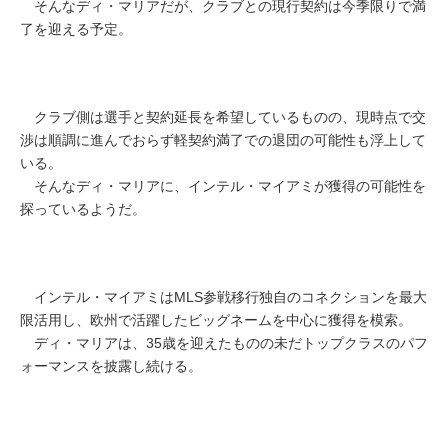
そんなディ・マリアだが、クラブとの現行契約は今季限りで満
了を迎える予定。
クラブ側は選手と契約延長を希望しているものの、現時点で交
渉は順調に進んでおらず軽契約満了での退団の可能性も浮上して
いる。
そんなディ・マリアに、インテル・マイアミが獲得の可能性を
探っているようだ。
インテル・マイアミはMLS参戦移行独自のコネクションを最大
限活用し、欧州で活躍したビッグネームを中心に獲得を模索。
ディ・マリアは、35歳を迎えたものの未だトップクラスのパフ
ォーマンスを披露し続ける。