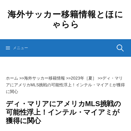
コ
ン
海外サッカー移籍情報とほに
テ
ゃらら
ン
ツ
へ
ス
検
メニュー
キ
ッ
プ
索:
ホーム
>>
海外サッカー移籍情報
>>
2023年［夏］
>>
ディ・マリ
アにアメリカMLS挑戦の可能性浮上！インテル・マイアミが獲得
に関心
ディ・マリアにアメリカMLS挑戦の
可能性浮上！インテル・マイアミが
獲得に関心