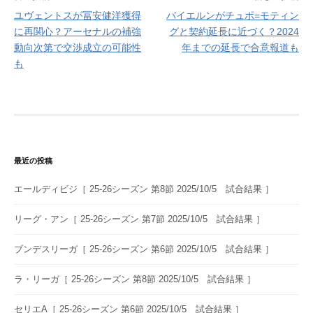
ユヴェントスが冨安健洋獲得
バイエルンがチュポ=モティン
稿
に再関心？アーセナルの補強
グと契約延長に近づく？2024
ナ
動向次第で交渉成立の可能性
年までの延長で合意報道も
も
ビ
ゲ
ー
シ
ョ
最近の投稿
ン
エールディビジ［ 25-26シーズン 第8節 2025/10/5 試合結果 ］
リーグ・アン［ 25-26シーズン 第7節 2025/10/5 試合結果 ］
ブンデスリーガ［ 25-26シーズン 第6節 2025/10/5 試合結果 ］
ラ・リーガ［ 25-26シーズン 第8節 2025/10/5 試合結果 ］
セリエA［ 25-26シーズン 第6節 2025/10/5 試合結果 ］