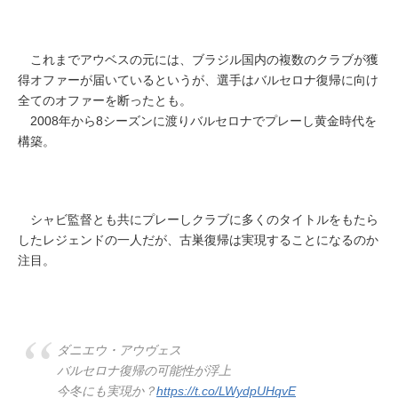
これまでアウベスの元には、ブラジル国内の複数のクラブが獲
得オファーが届いているというが、選手はバルセロナ復帰に向け
全てのオファーを断ったとも。
2008年から8シーズンに渡りバルセロナでプレーし黄金時代を
構築。
シャビ監督とも共にプレーしクラブに多くのタイトルをもたら
したレジェンドの一人だが、古巣復帰は実現することになるのか
注目。
ダニエウ・アウヴェス
バルセロナ復帰の可能性が浮上
今冬にも実現か？
https://t.co/LWydpUHqvE