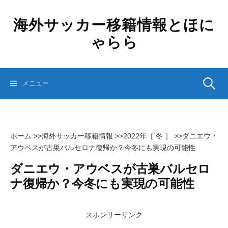
コ
ン
海外サッカー移籍情報とほに
テ
ゃらら
ン
ツ
へ
ス
検
メニュー
キ
ッ
プ
索:
ホーム
>>
海外サッカー移籍情報
>>
2022年［ 冬 ］
>>
ダニエウ・
アウベスが古巣バルセロナ復帰か？今冬にも実現の可能性
ダニエウ・アウベスが古巣バルセロ
ナ復帰か？今冬にも実現の可能性
スポンサーリンク