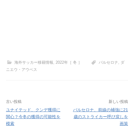
海外サッカー移籍情報
,
2022年［ 冬 ］
バルセロナ
,
ダ
ニエウ・アウベス
投
古い投稿
新しい投稿
ユナイテッド、クンデ獲得に
バルセロナ、前線の補強に21
稿
関心？今冬の獲得の可能性を
歳のストライカー呼び戻しを
ナ
模索
画策
ビ