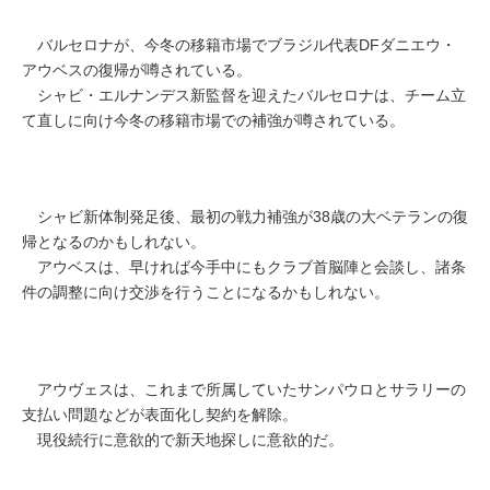
バルセロナが、今冬の移籍市場でブラジル代表DFダニエウ・
アウベスの復帰が噂されている。
シャビ・エルナンデス新監督を迎えたバルセロナは、チーム立
て直しに向け今冬の移籍市場での補強が噂されている。
シャビ新体制発足後、最初の戦力補強が38歳の大ベテランの復
帰となるのかもしれない。
アウベスは、早ければ今手中にもクラブ首脳陣と会談し、諸条
件の調整に向け交渉を行うことになるかもしれない。
アウヴェスは、これまで所属していたサンパウロとサラリーの
支払い問題などが表面化し契約を解除。
現役続行に意欲的で新天地探しに意欲的だ。