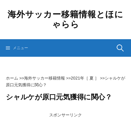
コ
ン
海外サッカー移籍情報とほに
テ
ゃらら
ン
ツ
へ
ス
検
メニュー
キ
ッ
プ
索:
ホーム
>>
海外サッカー移籍情報
>>
2021年［ 夏 ］
>>
シャルケが
原口元気獲得に関心？
シャルケが原口元気獲得に関心？
スポンサーリンク