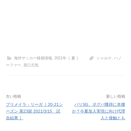
海外サッカー移籍情報
,
2021年［ 夏 ］
シャルケ
,
ハノ
ーファー
,
原口元気
投
古い投稿
新しい投稿
プリメイラ・リーガ［ 20-21シ
パリSG、ポグバ獲得に本腰
稿
ーズン 第23節 2021/3/15 試
か？今夏加入実現に向け代理
ナ
合結果 ］
人と接触とも
ビ