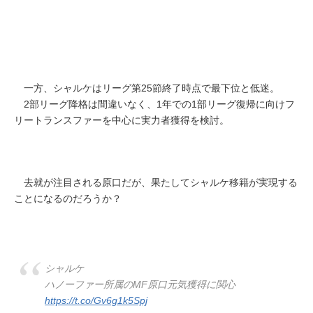
一方、シャルケはリーグ第25節終了時点で最下位と低迷。
2部リーグ降格は間違いなく、1年での1部リーグ復帰に向けフ
リートランスファーを中心に実力者獲得を検討。
去就が注目される原口だが、果たしてシャルケ移籍が実現する
ことになるのだろうか？
シャルケ
ハノーファー所属のMF原口元気獲得に関心
https://t.co/Gv6g1k5Spj