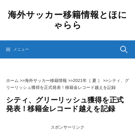
コ
ン
海外サッカー移籍情報とほに
テ
ゃらら
ン
ツ
へ
ス
検
メニュー
キ
ッ
プ
索:
ホーム
>>
海外サッカー移籍情報
>>
2021年［ 夏 ］
>>
シティ、グ
リーリッシュ獲得を正式発表！移籍金レコード越えを記録
シティ、グリーリッシュ獲得を正式
発表！移籍金レコード越えを記録
スポンサーリンク