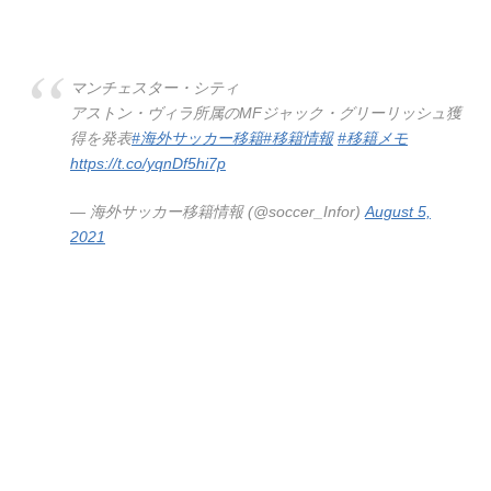
マンチェスター・シティ
アストン・ヴィラ所属のMFジャック・グリーリッシュ獲
得を発表
#海外サッカー移籍
#移籍情報
#移籍メモ
https://t.co/yqnDf5hi7p
— 海外サッカー移籍情報 (@soccer_Infor)
August 5,
2021