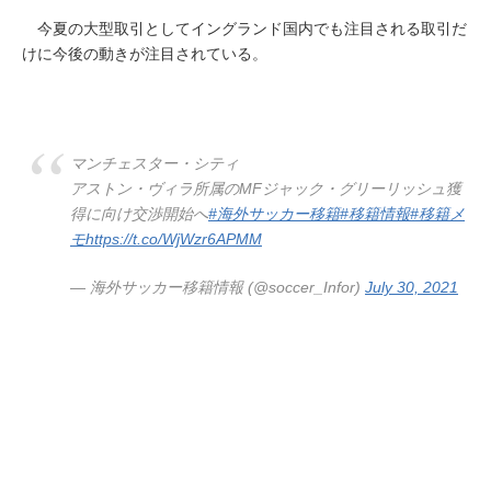
今夏の大型取引としてイングランド国内でも注目される取引だ
けに今後の動きが注目されている。
マンチェスター・シティ
アストン・ヴィラ所属のMFジャック・グリーリッシュ獲
得に向け交渉開始へ
#海外サッカー移籍
#移籍情報
#移籍メ
モ
https://t.co/WjWzr6APMM
— 海外サッカー移籍情報 (@soccer_Infor)
July 30, 2021