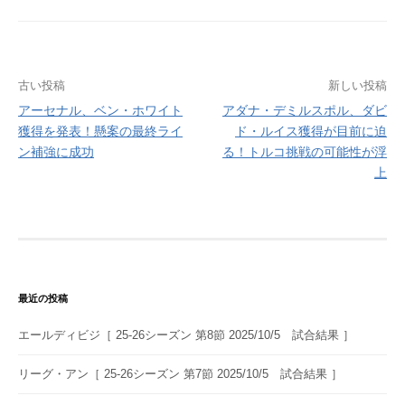
投
古い投稿
新しい投稿
アーセナル、ベン・ホワイト
アダナ・デミルスポル、ダビ
稿
獲得を発表！懸案の最終ライ
ド・ルイス獲得が目前に迫
ナ
ン補強に成功
る！トルコ挑戦の可能性が浮
上
ビ
ゲ
ー
シ
ョ
最近の投稿
ン
エールディビジ［ 25-26シーズン 第8節 2025/10/5 試合結果 ］
リーグ・アン［ 25-26シーズン 第7節 2025/10/5 試合結果 ］