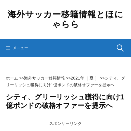
コ
ン
海外サッカー移籍情報とほに
テ
ゃらら
ン
ツ
へ
ス
検
メニュー
キ
ッ
プ
索:
ホーム
>>
海外サッカー移籍情報
>>
2021年［ 夏 ］
>>
シティ、グ
リーリッシュ獲得に向け1億ポンドの破格オファーを提示へ
シティ、グリーリッシュ獲得に向け1
億ポンドの破格オファーを提示へ
スポンサーリンク