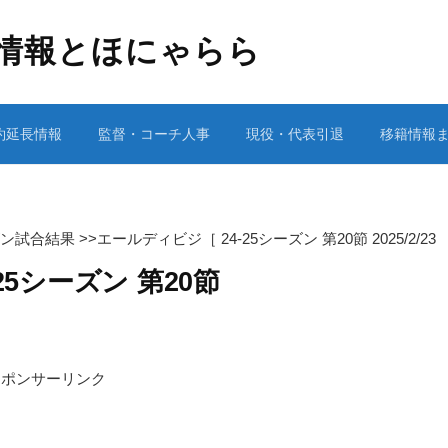
情報とほにゃらら
約延長情報
監督・コーチ人事
現役・代表引退
移籍情報
ーズン試合結果
>>
エールディビジ［ 24-25シーズン 第20節 2025/2/2
25シーズン 第20節
］
スポンサーリンク