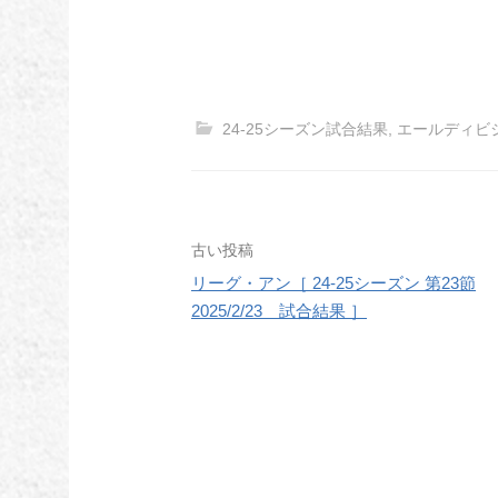
24-25シーズン試合結果
,
エールディビ
投
古い投稿
リーグ・アン［ 24-25シーズン 第23節
稿
2025/2/23 試合結果 ］
ナ
ビ
ゲ
ー