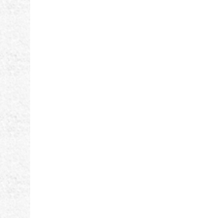
シ
ョ
ン