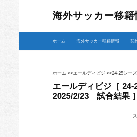
コ
ン
海外サッカー移籍
テ
ン
ツ
ホーム
海外サッカー移籍情報
契
へ
ス
キ
ッ
プ
ホーム
>>
エールディビジ
>>
24-25シ
エールディビジ［ 24-
2025/2/23 試合結果 