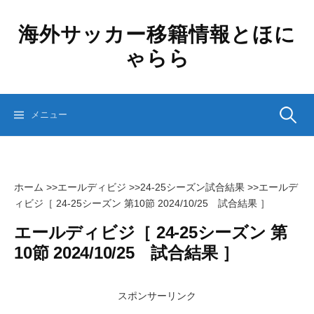
コ
ン
海外サッカー移籍情報とほに
テ
ゃらら
ン
ツ
へ
ス
検
メニュー
キ
ッ
プ
索:
ホーム
>>
エールディビジ
>>
24-25シーズン試合結果
>>
エールデ
ィビジ［ 24-25シーズン 第10節 2024/10/25 試合結果 ］
エールディビジ［ 24-25シーズン 第
10節 2024/10/25 試合結果 ］
スポンサーリンク