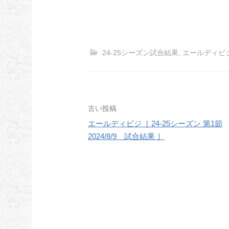
24-25シーズン試合結果
,
エールディビ
投
古い投稿
エールディビジ［ 24-25シーズン 第1節
稿
2024/8/9 試合結果 ］
ナ
ビ
ゲ
ー
シ