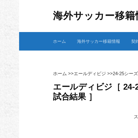
コ
ン
海外サッカー移籍
テ
ン
ツ
ホーム
海外サッカー移籍情報
契
へ
ス
キ
ッ
プ
ホーム
>>
エールディビジ
>>
24-25シ
エールディビジ［ 24-2
試合結果 ］