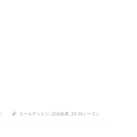
ジ
エールディビジ
,
試合結果
,
23-24シーズン