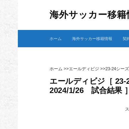
コ
ン
海外サッカー移籍
テ
ン
ツ
ホーム
海外サッカー移籍情報
契
へ
ス
キ
ッ
プ
ホーム
>>
エールディビジ
>>
23-24シ
エールディビジ［ 23-
2024/1/26 試合結果 