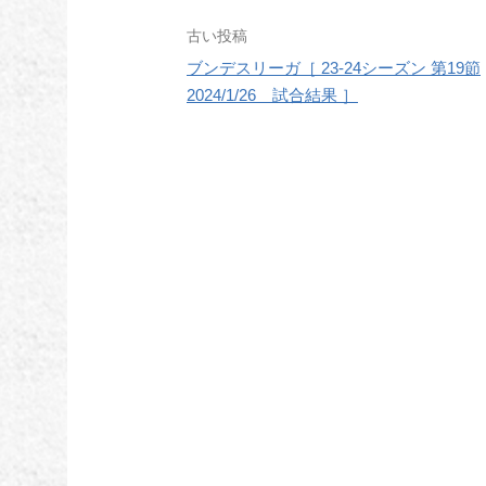
投
古い投稿
ブンデスリーガ［ 23-24シーズン 第19節
稿
2024/1/26 試合結果 ］
ナ
ビ
ゲ
ー
シ
ョ
ン