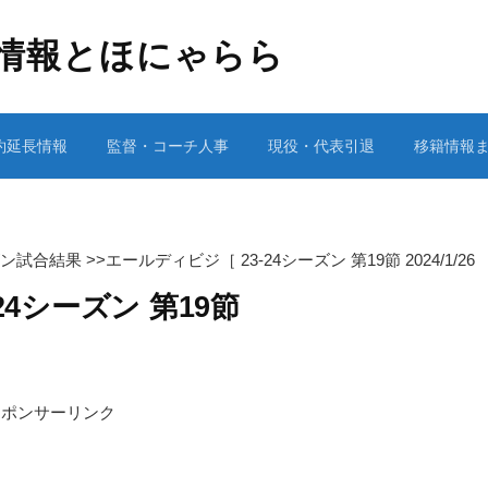
情報とほにゃらら
約延長情報
監督・コーチ人事
現役・代表引退
移籍情報
ーズン試合結果
>>
エールディビジ［ 23-24シーズン 第19節 2024/1/2
24シーズン 第19節
］
スポンサーリンク