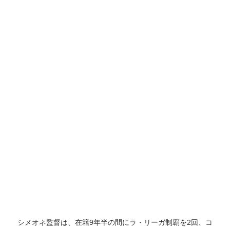
シメオネ監督は、在籍9年半の間にラ・リーガ制覇を2回、コ