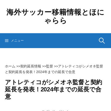
コ
ン
海外サッカー移籍情報とほに
テ
ゃらら
ン
ツ
へ
ス
検
メニュー
キ
ッ
プ
索:
ホーム
>>
契約延長情報
>>
監督
>>
アトレティコがシメオネ監督
と契約延長を発表！2024年までの延長で合意
アトレティコがシメオネ監督と契約
延長を発表！2024年までの延長で合
意