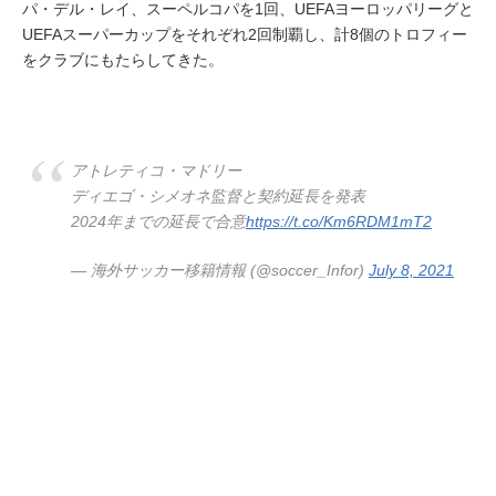
パ・デル・レイ、スーペルコパを1回、UEFAヨーロッパリーグと
UEFAスーパーカップをそれぞれ2回制覇し、計8個のトロフィー
をクラブにもたらしてきた。
アトレティコ・マドリー
ディエゴ・シメオネ監督と契約延長を発表
2024年までの延長で合意
https://t.co/Km6RDM1mT2
— 海外サッカー移籍情報 (@soccer_Infor)
July 8, 2021