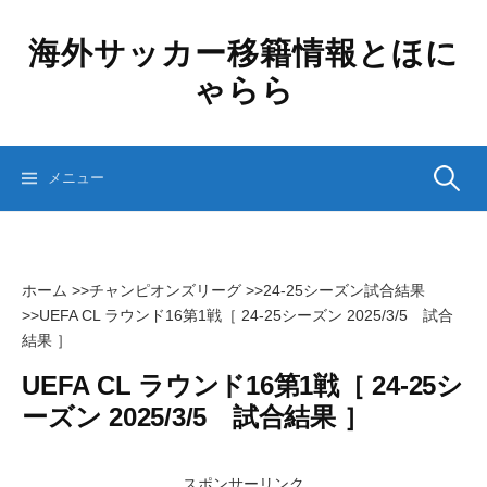
コ
ン
海外サッカー移籍情報とほに
テ
ゃらら
ン
ツ
へ
ス
検
メニュー
キ
ッ
プ
索:
ホーム
>>
チャンピオンズリーグ
>>
24-25シーズン試合結果
>>
UEFA CL ラウンド16第1戦［ 24-25シーズン 2025/3/5 試合
結果 ］
UEFA CL ラウンド16第1戦［ 24-25シ
ーズン 2025/3/5 試合結果 ］
スポンサーリンク