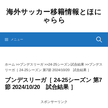
コ
ン
海外サッカー移籍情報とほに
テ
ゃらら
ン
ツ
へ
ス
検
メニュー
キ
ッ
プ
索:
ホーム
>>
ブンデスリーガ
>>
24-25シーズン試合結果
>>
ブンデス
リーガ［ 24-25シーズン 第7節 2024/10/20 試合結果 ］
ブンデスリーガ［ 24-25シーズン 第7
節 2024/10/20 試合結果 ］
スポンサーリンク