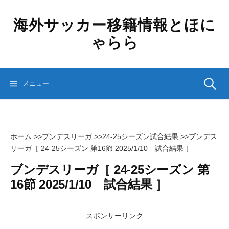
コ
ン
海外サッカー移籍情報とほに
テ
ゃらら
ン
ツ
へ
ス
検
メニュー
キ
ッ
プ
索:
ホーム
>>
ブンデスリーガ
>>
24-25シーズン試合結果
>>
ブンデス
リーガ［ 24-25シーズン 第16節 2025/1/10 試合結果 ］
ブンデスリーガ［ 24-25シーズン 第
16節 2025/1/10 試合結果 ］
スポンサーリンク