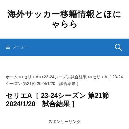
コ
ン
海外サッカー移籍情報とほに
テ
ゃらら
ン
ツ
へ
ス
検
メニュー
キ
ッ
プ
索:
ホーム
>>
セリエA
>>
23-24シーズン試合結果
>>
セリエA［ 23-24
シーズン 第21節 2024/1/20 試合結果 ］
セリエA［ 23-24シーズン 第21節
2024/1/20 試合結果 ］
スポンサーリンク